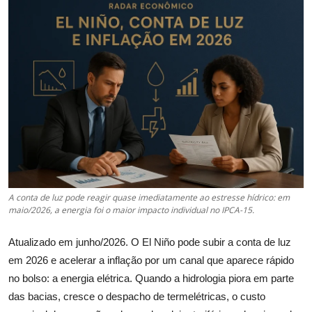
Câmbio
Crédito Empresarial
Newsletter
Radar Econômico
Sobre
GX explica
A conta de luz pode reagir quase imediatamente ao estresse hídrico: em
maio/2026, a energia foi o maior impacto individual no IPCA-15.
Investimentos
Atualizado em junho/2026. O El Niño pode subir a conta de luz
Seguro de Vida
em 2026 e acelerar a inflação por um canal que aparece rápido
no bolso: a energia elétrica. Quando a hidrologia piora em parte
Motores do Brasil
das bacias, cresce o despacho de termelétricas, o custo