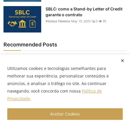
SBLC: como a Stand-by Letter of Credit
garante o contrato
Vinicius Teixeira
May 19, 2025
0
95
Recommended Posts
Novo Pronampe 2026: regras, R$ 500
mil, carência e prazos
Utilizamos cookies e tecnologias semelhantes para
Vinicius Teixeira
May 6, 2026
0
1.4k
melhorar sua experiência, personalizar conteúdos e
anúncios, e analisar o tráfego no site. Ao continuar
Consórcio ou financiamento: qual vale
navegando, você concorda com nossa
Política de
mais a pena para ...
Privacidade
.
Vinicius Teixeira
Abr 5, 2026
0
41
Aceitar Cookies
Selic caiu: o que muda na renda fixa,
ações, FIIs e fun...