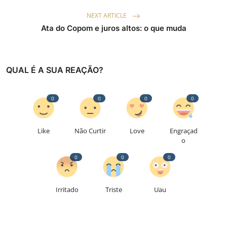
NEXT ARTICLE
Ata do Copom e juros altos: o que muda
QUAL É A SUA REAÇÃO?
0
0
0
0
Like
Não Curtir
Love
Engraçad
o
0
0
0
Irritado
Triste
Uau