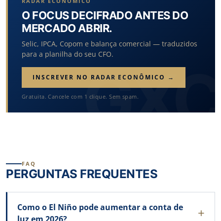
RADAR ECONÔMICO
O FOCUS DECIFRADO ANTES DO
MERCADO ABRIR.
Selic, IPCA, Copom e balança comercial — traduzidos
para a planilha do seu CFO.
INSCREVER NO RADAR ECONÔMICO →
Gratuita. Cancele com 1 clique. Sem spam.
FAQ
PERGUNTAS FREQUENTES
Como o El Niño pode aumentar a conta de
luz em 2026?