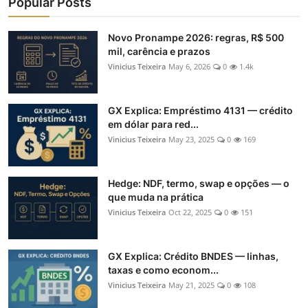
Popular Posts
Novo Pronampe 2026: regras, R$ 500
mil, carência e prazos
Vinicius Teixeira
May 6, 2026
0
1.4k
GX Explica: Empréstimo 4131 — crédito
em dólar para red...
Vinicius Teixeira
May 23, 2025
0
169
Hedge: NDF, termo, swap e opções — o
que muda na prática
Vinicius Teixeira
Oct 22, 2025
0
151
GX Explica: Crédito BNDES — linhas,
taxas e como econom...
Vinicius Teixeira
May 21, 2025
0
108