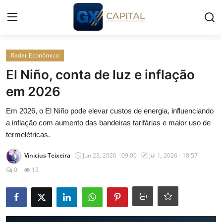
Entrar
Registrar
Radar Econômico
El Niño, conta de luz e inflação
Início
em 2026
Cursos
Em 2026, o El Niño pode elevar custos de energia, influenciando
a inflação com aumento das bandeiras tarifárias e maior uso de
Simuladores
termelétricas.
Vinicius Teixeira
Jun 23, 2026 - 09:00
Jul 1, 2026 - 18:57
Wealth
0
13
Histórias
Contato