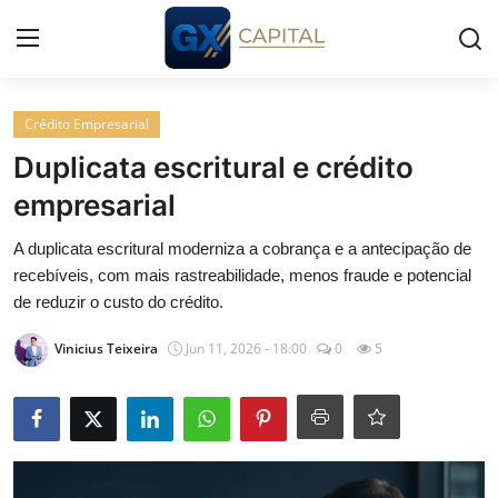
Entrar
Registrar
Crédito Empresarial
Duplicata escritural e crédito
Início
empresarial
Cursos
A duplicata escritural moderniza a cobrança e a antecipação de
recebíveis, com mais rastreabilidade, menos fraude e potencial
Simuladores
de reduzir o custo do crédito.
Vinicius Teixeira
Jun 11, 2026 - 18:00
0
5
Wealth
Histórias
Contato