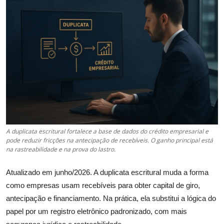
Câmbio
Crédito Empresarial
Newsletter
Radar Econômico
Sobre
GX explica
A duplicata escritural fortalece a base de dados do crédito empresarial e
pode reduzir fricções na antecipação de recebíveis. O ganho principal está
na rastreabilidade e na prova do lastro.
Investimentos
Atualizado em junho/2026. A duplicata escritural muda a forma
Seguro de Vida
como empresas usam recebíveis para obter capital de giro,
antecipação e financiamento. Na prática, ela substitui a lógica do
Motores do Brasil
papel por um registro eletrônico padronizado, com mais