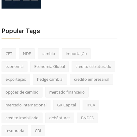
Popular Tags
CET
NDF
cambio
importação
economia
Economia Global
credito estruturado
exportação
hedge cambial
credito empresarial
opções de câmbio
mercado financeiro
mercado internacional
GX Capital
IPCA
credito imobiliario
debêntures
BNDES
tesouraria
CDI