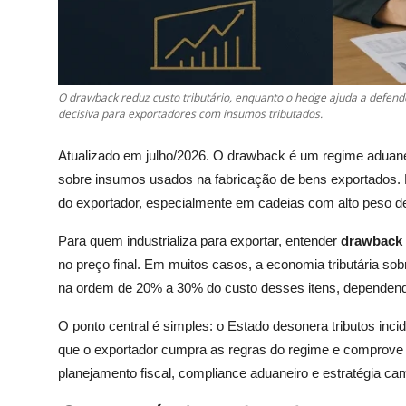
O drawback reduz custo tributário, enquanto o hedge ajuda a defend
decisiva para exportadores com insumos tributados.
Atualizado em julho/2026. O drawback é um regime aduaneiro
sobre insumos usados na fabricação de bens exportados. 
do exportador, especialmente em cadeias com alto peso d
Para quem industrializa para exportar, entender
drawback 
no preço final. Em muitos casos, a economia tributária sob
na ordem de 20% a 30% do custo desses itens, dependend
O ponto central é simples: o Estado desonera tributos inc
que o exportador cumpra as regras do regime e comprove a
planejamento fiscal, compliance aduaneiro e estratégia cam