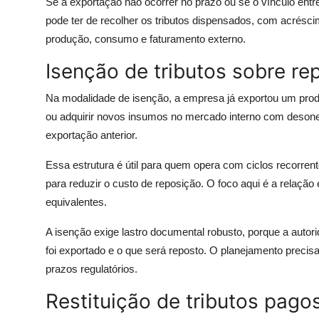
Se a exportação não ocorrer no prazo ou se o vínculo ent
pode ter de recolher os tributos dispensados, com acréscim
produção, consumo e faturamento externo.
Isenção de tributos sobre re
Na modalidade de isenção, a empresa já exportou um produ
ou adquirir novos insumos no mercado interno com desone
exportação anterior.
Essa estrutura é útil para quem opera com ciclos recorren
para reduzir o custo de reposição. O foco aqui é a relação
equivalentes.
A isenção exige lastro documental robusto, porque a autori
foi exportado e o que será reposto. O planejamento precis
prazos regulatórios.
Restituição de tributos pago