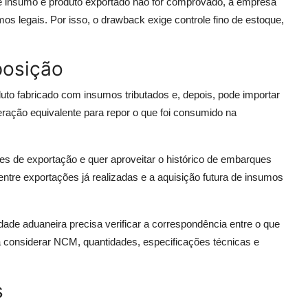
re insumo e produto exportado não for comprovado, a empresa
os legais. Por isso, o drawback exige controle fino de estoque,
posição
to fabricado com insumos tributados e, depois, pode importar
ração equivalente para repor o que foi consumido na
tes de exportação e quer aproveitar o histórico de embarques
 entre exportações já realizadas e a aquisição futura de insumos
dade aduaneira precisa verificar a correspondência entre o que
a considerar NCM, quantidades, especificações técnicas e
s