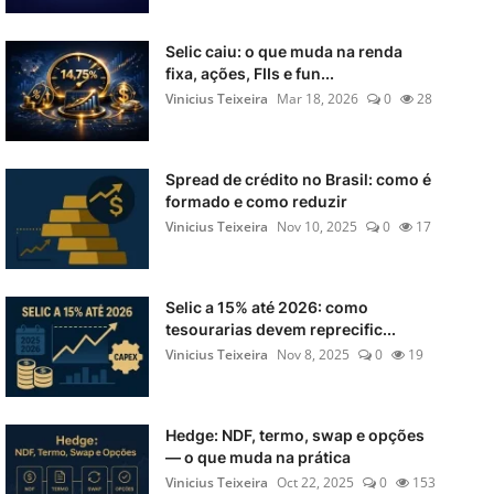
Selic caiu: o que muda na renda
fixa, ações, FIIs e fun...
Vinicius Teixeira
Mar 18, 2026
0
28
Spread de crédito no Brasil: como é
formado e como reduzir
Vinicius Teixeira
Nov 10, 2025
0
17
Selic a 15% até 2026: como
tesourarias devem reprecific...
Vinicius Teixeira
Nov 8, 2025
0
19
Hedge: NDF, termo, swap e opções
— o que muda na prática
Vinicius Teixeira
Oct 22, 2025
0
153