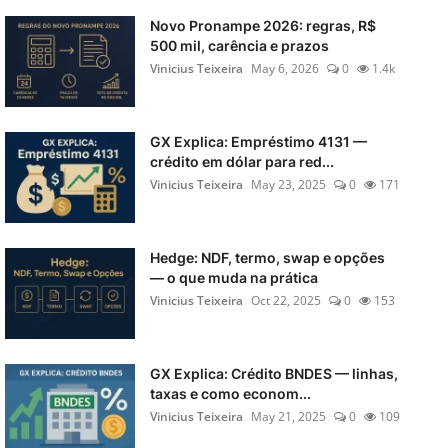
Novo Pronampe 2026: regras, R$
500 mil, carência e prazos
Vinicius Teixeira
May 6, 2026
0
1.4k
GX Explica: Empréstimo 4131 —
crédito em dólar para red...
Vinicius Teixeira
May 23, 2025
0
171
Hedge: NDF, termo, swap e opções
— o que muda na prática
Vinicius Teixeira
Oct 22, 2025
0
153
GX Explica: Crédito BNDES — linhas,
taxas e como econom...
Vinicius Teixeira
May 21, 2025
0
109