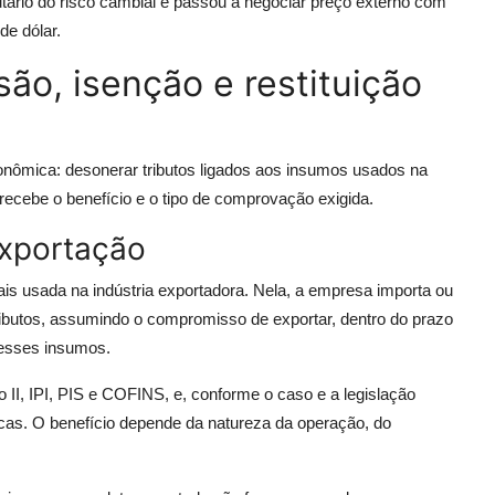
tário do risco cambial e passou a negociar preço externo com
de dólar.
o, isenção e restituição
nômica: desonerar tributos ligados aos insumos usados na
cebe o benefício e o tipo de comprovação exigida.
xportação
s usada na indústria exportadora. Nela, a empresa importa ou
butos, assumindo o compromisso de exportar, dentro do prazo
 esses insumos.
 II, IPI, PIS e COFINS, e, conforme o caso e a legislação
as. O benefício depende da natureza da operação, do