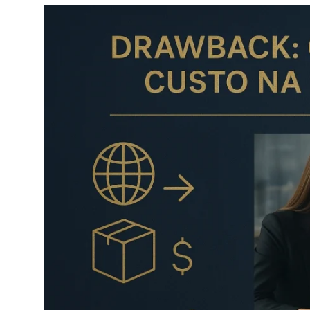
Câmbio
Crédito Empresarial
Newsletter
Radar Econômico
Sobre
GX explica
Investimentos
Seguro de Vida
Motores do Brasil