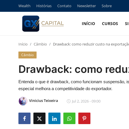
Wealth
Histórias
Contato
Newsletter
Sobre
INÍCIO
CURSOS
S
Entrar
Registrar
Início
Câmbio
Drawback: como reduzir custo na exportaçã
Início
Câmbio
Cursos
Drawback: como reduz
Simuladores
Entenda o que é drawback, como funcionam suspensão, isen
especial melhora a competitividade do exportador.
Wealth
Vinicius Teixeira
Jul 2, 2026 - 09:00
Histórias
Contato