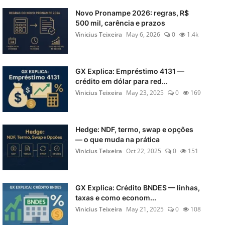
Novo Pronampe 2026: regras, R$
500 mil, carência e prazos
Vinicius Teixeira
May 6, 2026
0
1.4k
GX Explica: Empréstimo 4131 —
crédito em dólar para red...
Vinicius Teixeira
May 23, 2025
0
169
Hedge: NDF, termo, swap e opções
— o que muda na prática
Vinicius Teixeira
Oct 22, 2025
0
151
GX Explica: Crédito BNDES — linhas,
taxas e como econom...
Vinicius Teixeira
May 21, 2025
0
108