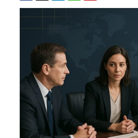
Câmbio
Crédito Empresarial
Newsletter
Radar Econômico
Sobre
GX explica
Investimentos
Seguro de Vida
Motores do Brasil