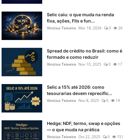
Selic caiu: o que muda na renda
fixa, ações, FIIs e fun...
Vinicius Teixeira
Mar 18, 2026
0
26
Spread de crédito no Brasil: como é
formado e como reduzir
Vinicius Teixeira
Nov 10, 2025
0
17
Selic a 15% até 2026: como
tesourarias devem reprecific...
Vinicius Teixeira
Nov 8, 2025
0
19
Hedge: NDF, termo, swap e opções
— o que muda na prática
Vinicius Teixeira
Oct 22, 2025
0
151