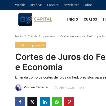
Wealth
Histórias
Contato
Newsletter
Sobre
INÍCIO
CURSOS
S
Entrar
Registrar
Início
Crédito Empresarial
Cortes de Juros do Fed: Impacto
Início
Crédito Empresarial
Cursos
Cortes de Juros do Fe
Simuladores
e Economia
Wealth
Entenda como os cortes de juros do Fed, previstos para se
Histórias
Vinicius Teixeira
Abr 4, 2026 - 14:45
Contato