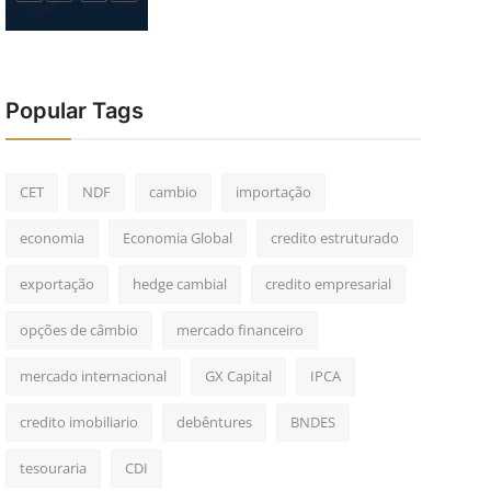
Popular Tags
CET
NDF
cambio
importação
economia
Economia Global
credito estruturado
exportação
hedge cambial
credito empresarial
opções de câmbio
mercado financeiro
mercado internacional
GX Capital
IPCA
credito imobiliario
debêntures
BNDES
tesouraria
CDI