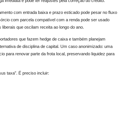
a imediata e pode ter reajustes pela correção do crédito.
amento com entrada baixa e prazo esticado pode pesar no fluxo
sórcio com parcela compatível com a renda pode ser usado
iberais que oscilam receita ao longo do ano.
portadores que fazem hedge de caixa e também planejam
ternativa de disciplina de capital. Um caso anonimizado: uma
o para renovar parte da frota local, preservando liquidez para
.
s taxa”. É preciso incluir: