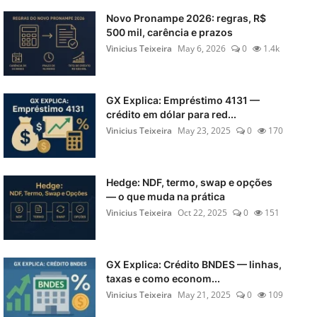
Novo Pronampe 2026: regras, R$
500 mil, carência e prazos
Vinicius Teixeira
May 6, 2026
0
1.4k
GX Explica: Empréstimo 4131 —
crédito em dólar para red...
Vinicius Teixeira
May 23, 2025
0
170
Hedge: NDF, termo, swap e opções
— o que muda na prática
Vinicius Teixeira
Oct 22, 2025
0
151
GX Explica: Crédito BNDES — linhas,
taxas e como econom...
Vinicius Teixeira
May 21, 2025
0
109