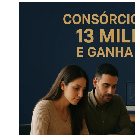
Câmbio
Crédito Empresarial
Newsletter
Radar Econômico
Sobre
GX explica
Investimentos
Seguro de Vida
Motores do Brasil