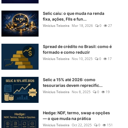
Selic caiu: o que muda na renda
fixa, ações, FIIs e fun...
Vinicius Teixeira
Mar 18, 2026
0
27
Spread de crédito no Brasil: como é
formado e como reduzir
Vinicius Teixeira
Nov 10, 2025
0
17
Selic a 15% até 2026: como
tesourarias devem reprecific...
Vinicius Teixeira
Nov 8, 2025
0
19
Hedge: NDF, termo, swap e opções
— o que muda na prática
Vinicius Teixeira
Oct 22, 2025
0
151