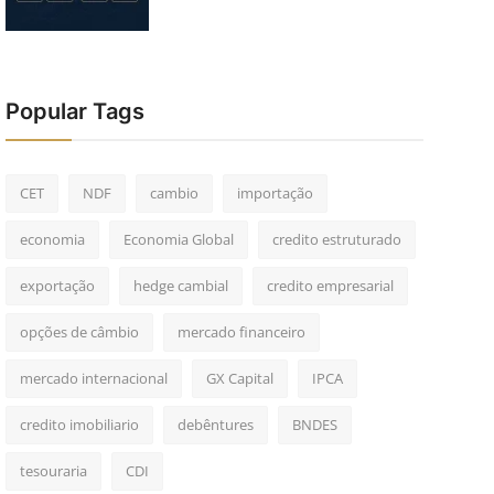
Popular Tags
CET
NDF
cambio
importação
economia
Economia Global
credito estruturado
exportação
hedge cambial
credito empresarial
opções de câmbio
mercado financeiro
mercado internacional
GX Capital
IPCA
credito imobiliario
debêntures
BNDES
tesouraria
CDI