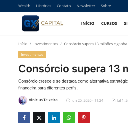
Wealth
Histórias
Contato
Newsletter
Sobre
INÍCIO
CURSOS
S
Entrar
Registrar
Início
Investimentos
Consórcio supera 13 milhões e ganha 
Início
Investimentos
Cursos
Consórcio supera 13 m
Simuladores
Consórcio cresce e se destaca como alternativa estratégica
financeira para diferentes perfis.
Wealth
Vinicius Teixeira
Jun 25, 2026 - 11:24
Jul 1, 
Histórias
Contato