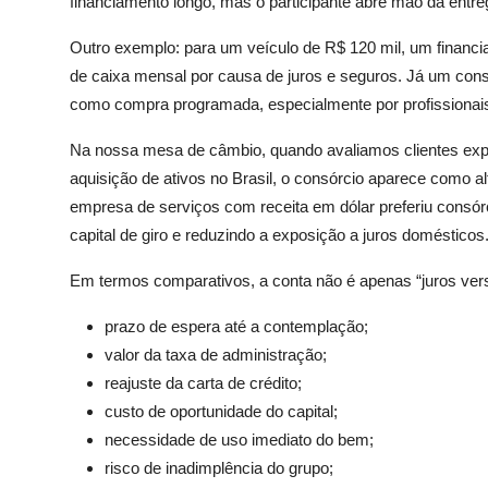
financiamento longo, mas o participante abre mão da entreg
Outro exemplo: para um veículo de R$ 120 mil, um financi
de caixa mensal por causa de juros e seguros. Já um con
como compra programada, especialmente por profissionais l
Na nossa mesa de câmbio, quando avaliamos clientes ex
aquisição de ativos no Brasil, o consórcio aparece como al
empresa de serviços com receita em dólar preferiu consórci
capital de giro e reduzindo a exposição a juros domésticos
Em termos comparativos, a conta não é apenas “juros versu
prazo de espera até a contemplação;
valor da taxa de administração;
reajuste da carta de crédito;
custo de oportunidade do capital;
necessidade de uso imediato do bem;
risco de inadimplência do grupo;