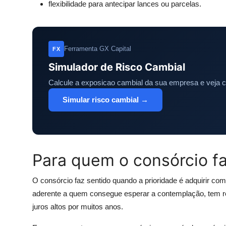
flexibilidade para antecipar lances ou parcelas.
Ferramenta GX Capital
FX
Simulador de Risco Cambial
Calcule a exposicao cambial da sua empresa e veja 
Simular risco cambial →
Para quem o consórcio fa
O consórcio faz sentido quando a prioridade é adquirir co
aderente a quem consegue esperar a contemplação, tem r
juros altos por muitos anos.