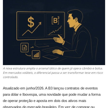
Câmbio
Crédito Empresarial
Newsletter
Radar Econômico
Sobre
GX explica
A nova estrutura amplia o arsenal tático de quem já opera câmbio e bolsa.
Em mercados voláteis, o diferencial passa a ser transformar tese em risco
Investimentos
controlado.
Seguro de Vida
Atualizado em junho/2026. A B3 lançou contratos de eventos
para dólar e Ibovespa, uma novidade que pode mudar a forma
Motores do Brasil
de operar proteção e aposta em dois dos ativos mais
observados do mercado brasileiro. Em vez de comprar ou