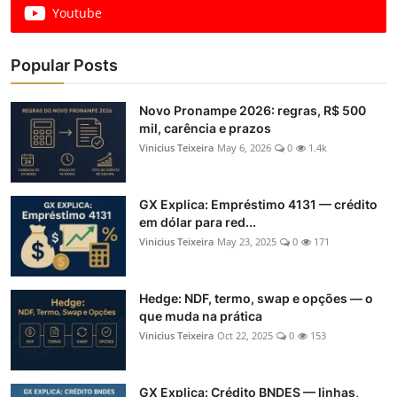
Youtube
Popular Posts
Novo Pronampe 2026: regras, R$ 500
mil, carência e prazos
Vinicius Teixeira
May 6, 2026
0
1.4k
GX Explica: Empréstimo 4131 — crédito
em dólar para red...
Vinicius Teixeira
May 23, 2025
0
171
Hedge: NDF, termo, swap e opções — o
que muda na prática
Vinicius Teixeira
Oct 22, 2025
0
153
GX Explica: Crédito BNDES — linhas,