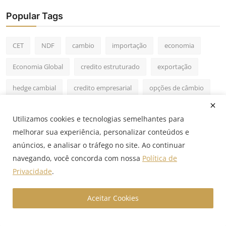
Popular Tags
CET
NDF
cambio
importação
economia
Economia Global
credito estruturado
exportação
hedge cambial
credito empresarial
opções de câmbio
mercado financeiro
mercado internacional
GX Capital
Utilizamos cookies e tecnologias semelhantes para
IPCA
credito imobiliario
debêntures
BNDES
melhorar sua experiência, personalizar conteúdos e
anúncios, e analisar o tráfego no site. Ao continuar
tesouraria
CDI
navegando, você concorda com nossa
Política de
Privacidade
.
Aceitar Cookies