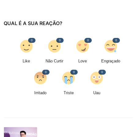
QUAL É A SUA REAÇÃO?
0
0
0
0
Like
Não Curtir
Love
Engraçado
0
0
0
Irritado
Triste
Uau