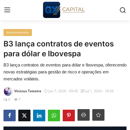
Entrar
Registrar
Investimentos
B3 lança contratos de eventos
Início
para dólar e Ibovespa
Cursos
B3 lança contratos de eventos para dólar e Ibovespa, oferecendo
novas estratégias para gestão de risco e operações em
Simuladores
mercados voláteis.
Vinicius Teixeira
Jun 7, 2026 - 09:45
Jul 1, 2026 - 18:56
Wealth
0
7
Histórias
Contato