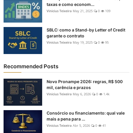
taxas e como econom...
Vinicius Teixeira
May 21, 2025
0
109
SBLC: como a Stand-by Letter of Credit
garante o contrato
Vinicius Teixeira
May 19, 2025
0
95
Recommended Posts
Novo Pronampe 2026: regras, R$ 500
mil, carência e prazos
Vinicius Teixeira
May 6, 2026
0
1.4k
Consórcio ou financiamento: qual vale
mais a pena para ...
Vinicius Teixeira
Abr 5, 2026
0
41