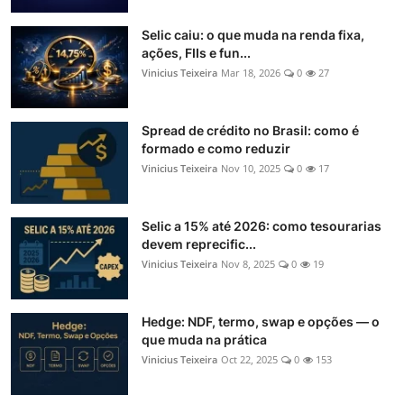
Selic caiu: o que muda na renda fixa,
ações, FIIs e fun...
Vinicius Teixeira
Mar 18, 2026
0
27
Spread de crédito no Brasil: como é
formado e como reduzir
Vinicius Teixeira
Nov 10, 2025
0
17
Selic a 15% até 2026: como tesourarias
devem reprecific...
Vinicius Teixeira
Nov 8, 2025
0
19
Hedge: NDF, termo, swap e opções — o
que muda na prática
Vinicius Teixeira
Oct 22, 2025
0
153