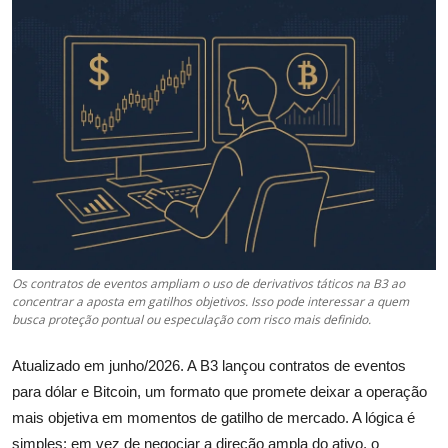
Câmbio
Crédito Empresarial
Newsletter
Radar Econômico
Sobre
GX explica
Os contratos de eventos ampliam o uso de derivativos táticos na B3 ao
concentrar a aposta em gatilhos objetivos. Isso pode interessar a quem
Investimentos
busca proteção pontual ou especulação com risco mais definido.
Seguro de Vida
Atualizado em junho/2026. A B3 lançou contratos de eventos
para dólar e Bitcoin, um formato que promete deixar a operação
Motores do Brasil
mais objetiva em momentos de gatilho de mercado. A lógica é
simples: em vez de negociar a direção ampla do ativo, o