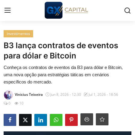
Entrar
Registrar
Investimentos
B3 lança contratos de eventos
Início
para dólar e Bitcoin
Cursos
Conheça os contratos de eventos da B3 para dólar e Bitcoin,
uma nova opção para estratégias táticas em cenários
Simuladores
específicos do mercado.
Vinicius Teixeira
Jun 8, 2026 - 12:30
Jul 1, 2026 - 18:56
Wealth
0
10
Histórias
Contato