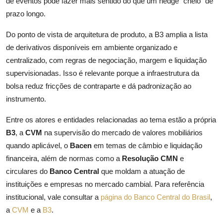
de eventos pode fazer mais sentido do que um hedge “cheio” de
prazo longo.
Do ponto de vista de arquitetura de produto, a B3 amplia a lista
de derivativos disponíveis em ambiente organizado e
centralizado, com regras de negociação, margem e liquidação
supervisionadas. Isso é relevante porque a infraestrutura da
bolsa reduz fricções de contraparte e dá padronização ao
instrumento.
Entre os atores e entidades relacionadas ao tema estão a própria
B3
, a
CVM
na supervisão do mercado de valores mobiliários
quando aplicável, o
Bacen
em temas de câmbio e liquidação
financeira, além de normas como a
Resolução CMN
e
circulares do
Banco Central
que moldam a atuação de
instituições e empresas no mercado cambial. Para referência
institucional, vale consultar a
página do Banco Central do Brasil
,
a
CVM
e a
B3
.