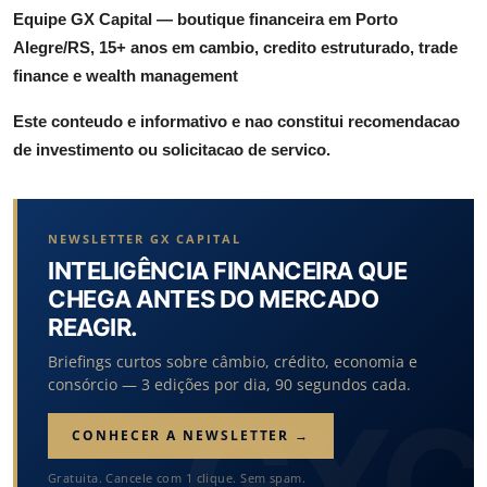
Equipe GX Capital — boutique financeira em Porto
Alegre/RS, 15+ anos em cambio, credito estruturado, trade
finance e wealth management
Este conteudo e informativo e nao constitui recomendacao
de investimento ou solicitacao de servico.
NEWSLETTER GX CAPITAL
INTELIGÊNCIA FINANCEIRA QUE
CHEGA ANTES DO MERCADO
REAGIR.
Briefings curtos sobre câmbio, crédito, economia e
consórcio — 3 edições por dia, 90 segundos cada.
CONHECER A NEWSLETTER →
Gratuita. Cancele com 1 clique. Sem spam.