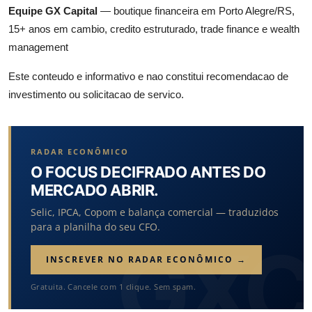
Equipe GX Capital
— boutique financeira em Porto Alegre/RS,
15+ anos em cambio, credito estruturado, trade finance e wealth
management
Este conteudo e informativo e nao constitui recomendacao de
investimento ou solicitacao de servico.
RADAR ECONÔMICO
O FOCUS DECIFRADO ANTES DO
MERCADO ABRIR.
Selic, IPCA, Copom e balança comercial — traduzidos
para a planilha do seu CFO.
INSCREVER NO RADAR ECONÔMICO →
Gratuita. Cancele com 1 clique. Sem spam.