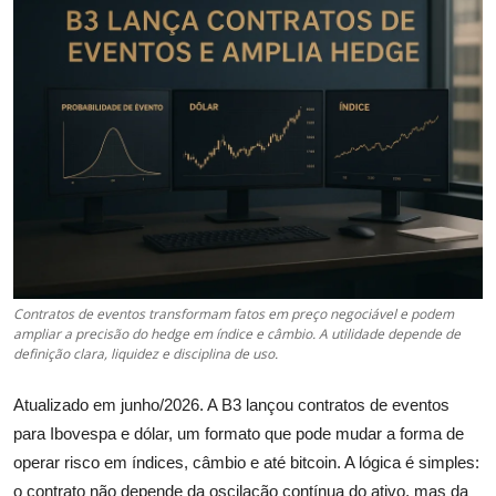
Câmbio
Crédito Empresarial
Newsletter
Radar Econômico
Sobre
GX explica
Contratos de eventos transformam fatos em preço negociável e podem
ampliar a precisão do hedge em índice e câmbio. A utilidade depende de
Investimentos
definição clara, liquidez e disciplina de uso.
Seguro de Vida
Atualizado em junho/2026. A B3 lançou contratos de eventos
para Ibovespa e dólar, um formato que pode mudar a forma de
Motores do Brasil
operar risco em índices, câmbio e até bitcoin. A lógica é simples:
o contrato não depende da oscilação contínua do ativo, mas da