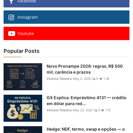
Facebook
Instagram
Youtube
Popular Posts
Novo Pronampe 2026: regras, R$ 500
mil, carência e prazos
Vinicius Teixeira
May 6, 2026
0
1.4k
GX Explica: Empréstimo 4131 — crédito
em dólar para red...
Vinicius Teixeira
May 23, 2025
0
170
Hedge: NDF, termo, swap e opções — o