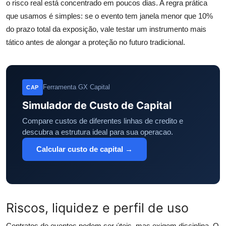
o risco real está concentrado em poucos dias. A regra prática
que usamos é simples: se o evento tem janela menor que 10%
do prazo total da exposição, vale testar um instrumento mais
tático antes de alongar a proteção no futuro tradicional.
Ferramenta GX Capital
CAP
Simulador de Custo de Capital
Compare custos de diferentes linhas de credito e
descubra a estrutura ideal para sua operacao.
Calcular custo de capital →
Riscos, liquidez e perfil de uso
Contratos de eventos podem ser úteis, mas exigem disciplina. O