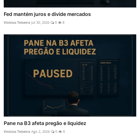
Fed mantém juros e divide mercados
Vinicius Teixeira
Jul 30, 2026
0
8
Pane na B3 afeta pregão e liquidez
Vinicius Teixeira
Ago 2, 2026
0
4