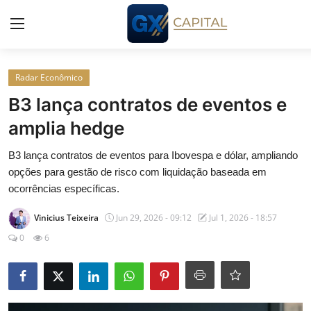
Entrar
Registrar
Radar Econômico
B3 lança contratos de eventos e
Início
amplia hedge
Cursos
B3 lança contratos de eventos para Ibovespa e dólar, ampliando
opções para gestão de risco com liquidação baseada em
Simuladores
ocorrências específicas.
Vinicius Teixeira
Jun 29, 2026 - 09:12
Jul 1, 2026 - 18:57
Wealth
0
6
Histórias
Contato