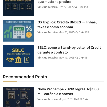
que muda na prática
Vinicius Teixeira
Oct 22, 2025
0
153
GX Explica: Crédito BNDES — linhas,
taxas e como econom...
Vinicius Teixeira
May 21, 2025
0
109
SBLC: como a Stand-by Letter of Credit
garante o contrato
Vinicius Teixeira
May 19, 2025
0
95
Recommended Posts
Novo Pronampe 2026: regras, R$ 500
mil, carência e prazos
Vinicius Teixeira
May 6, 2026
0
1.4k