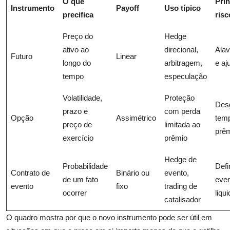
O que
Prin
Instrumento
Payoff
Uso típico
precifica
risc
Preço do
Hedge
ativo ao
direcional,
Ala
Futuro
Linear
longo do
arbitragem,
e aj
tempo
especulação
Volatilidade,
Proteção
Des
prazo e
com perda
Opção
Assimétrico
tem
preço de
limitada ao
prê
exercício
prêmio
Hedge de
Probabilidade
Defi
Contrato de
Binário ou
evento,
de um fato
even
evento
fixo
trading de
ocorrer
liqu
catalisador
O quadro mostra por que o novo instrumento pode ser útil em