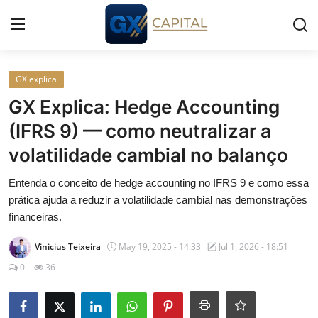
Entrar
Registrar
GX explica
GX Explica: Hedge Accounting
Início
(IFRS 9) — como neutralizar a
volatilidade cambial no balanço
Cursos
Entenda o conceito de hedge accounting no IFRS 9 e como essa
Simuladores
prática ajuda a reduzir a volatilidade cambial nas demonstrações
financeiras.
Wealth
Vinicius Teixeira
May 19, 2025 - 14:33
Jul 1, 2026 - 18:51
Histórias
0
36
Contato