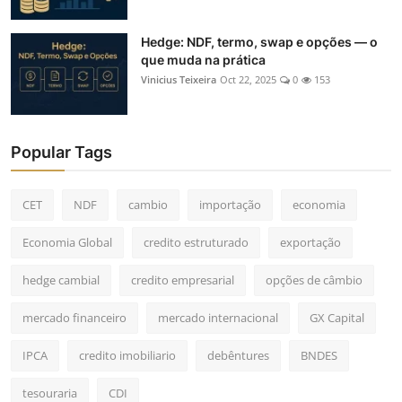
Hedge: NDF, termo, swap e opções — o
que muda na prática
Vinicius Teixeira
Oct 22, 2025
0
153
Popular Tags
CET
NDF
cambio
importação
economia
Economia Global
credito estruturado
exportação
hedge cambial
credito empresarial
opções de câmbio
mercado financeiro
mercado internacional
GX Capital
IPCA
credito imobiliario
debêntures
BNDES
tesouraria
CDI