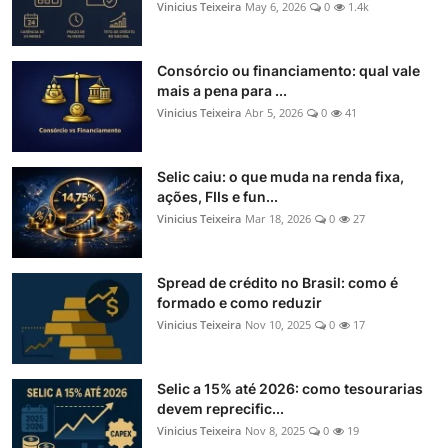
Vinicius Teixeira
May 6, 2026
0
1.4k
Consórcio ou financiamento: qual vale
mais a pena para ...
Vinicius Teixeira
Abr 5, 2026
0
41
Selic caiu: o que muda na renda fixa,
ações, FIIs e fun...
Vinicius Teixeira
Mar 18, 2026
0
27
Spread de crédito no Brasil: como é
formado e como reduzir
Vinicius Teixeira
Nov 10, 2025
0
17
Selic a 15% até 2026: como tesourarias
devem reprecific...
Vinicius Teixeira
Nov 8, 2025
0
19