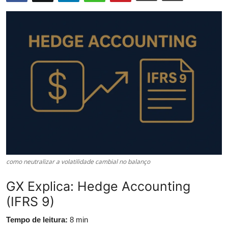
Câmbio
Crédito Empresarial
Newsletter
Radar Econômico
Sobre
GX explica
Investimentos
como neutralizar a volatilidade cambial no balanço
Seguro de Vida
GX Explica: Hedge Accounting
(IFRS 9)
Motores do Brasil
Tempo de leitura:
8 min