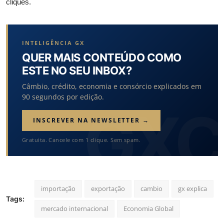
cliques.
INTELIGÊNCIA GX
QUER MAIS CONTEÚDO COMO
ESTE NO SEU INBOX?
Câmbio, crédito, economia e consórcio explicados em
90 segundos por edição.
INSCREVER NA NEWSLETTER →
Gratuita. Cancele com 1 clique. Sem spam.
importação
exportação
cambio
gx explica
Tags:
mercado internacional
Economia Global