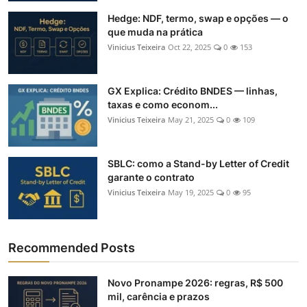
Hedge: NDF, termo, swap e opções — o
que muda na prática
Vinicius Teixeira
Oct 22, 2025
0
153
GX Explica: Crédito BNDES — linhas,
taxas e como econom...
Vinicius Teixeira
May 21, 2025
0
109
SBLC: como a Stand-by Letter of Credit
garante o contrato
Vinicius Teixeira
May 19, 2025
0
95
Recommended Posts
Novo Pronampe 2026: regras, R$ 500
mil, carência e prazos