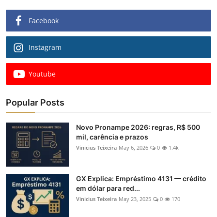
Facebook
Instagram
Youtube
Popular Posts
Novo Pronampe 2026: regras, R$ 500
mil, carência e prazos
Vinicius Teixeira
May 6, 2026
0
1.4k
GX Explica: Empréstimo 4131 — crédito
em dólar para red...
Vinicius Teixeira
May 23, 2025
0
170