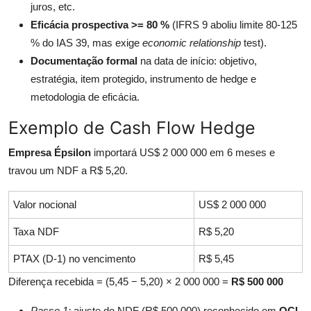
juros, etc.
Eficácia prospectiva >= 80 %
(IFRS 9 aboliu limite 80-125
% do IAS 39, mas exige
economic relationship
test).
Documentação formal
na data de início: objetivo,
estratégia, item protegido, instrumento de hedge e
metodologia de eficácia.
Exemplo de Cash Flow Hedge
Empresa Épsilon
importará US$ 2 000 000 em 6 meses e
travou um NDF a R$ 5,20.
Valor nocional
US$ 2 000 000
Taxa NDF
R$ 5,20
PTAX (D-1) no vencimento
R$ 5,45
Diferença recebida = (5,45 − 5,20) × 2 000 000 =
R$ 500 000
Passo 1:
ajuste do NDF (R$ 500 000) reconhecido em
OCI