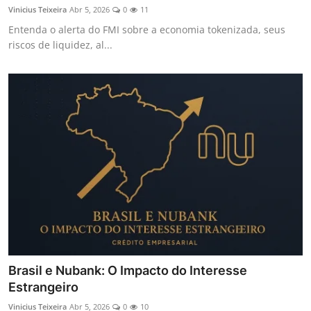
Vinicius Teixeira
Abr 5, 2026
0
11
Entenda o alerta do FMI sobre a economia tokenizada, seus
riscos de liquidez, al...
Brasil e Nubank: O Impacto do Interesse
Estrangeiro
Vinicius Teixeira
Abr 5, 2026
0
10