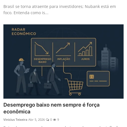
Brasil se torna atraente para investidores; Nubank está em
foco. Entenda como is...
Desemprego baixo nem sempre é força
econômica
Vinicius Teixeira
Abr 5, 2026
0
9