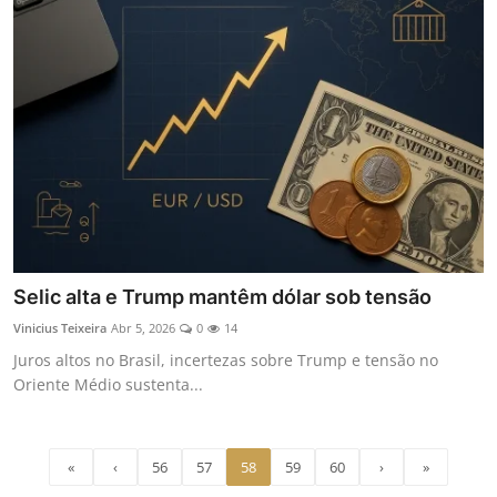
Selic alta e Trump mantêm dólar sob tensão
Vinicius Teixeira
Abr 5, 2026
0
14
Juros altos no Brasil, incertezas sobre Trump e tensão no
Oriente Médio sustenta...
«
‹
56
57
58
59
60
›
»