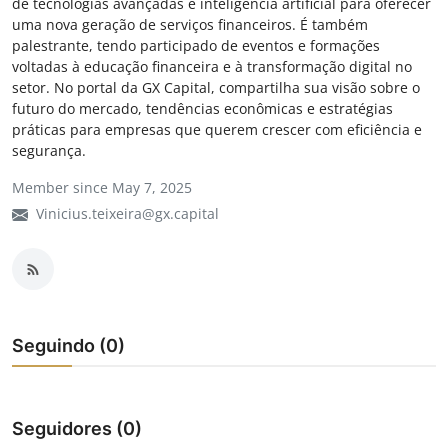
de tecnologias avançadas e inteligência artificial para oferecer
Câmbio
uma nova geração de serviços financeiros. É também
palestrante, tendo participado de eventos e formações
Crédito Empresarial
voltadas à educação financeira e à transformação digital no
setor. No portal da GX Capital, compartilha sua visão sobre o
futuro do mercado, tendências econômicas e estratégias
Newsletter
práticas para empresas que querem crescer com eficiência e
segurança.
Radar Econômico
Member since May 7, 2025
Sobre
Vinicius.teixeira@gx.capital
GX explica
Investimentos
Seguindo (0)
Seguro de Vida
Motores do Brasil
Seguidores (0)