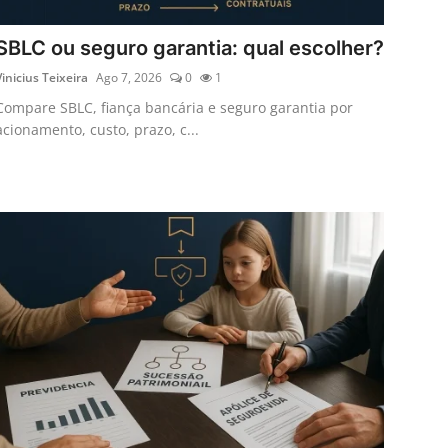
SBLC ou seguro garantia: qual escolher?
Vinicius Teixeira
Ago 7, 2026
0
1
Compare SBLC, fiança bancária e seguro garantia por
acionamento, custo, prazo, c...