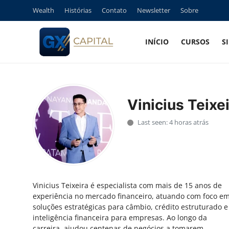
Wealth
Histórias
Contato
Newsletter
Sobre
INÍCIO
CURSOS
S
Entrar
Registrar
Início
Vinicius Teixe
Cursos
Last seen: 4 horas atrás
Simuladores
Wealth
Vinicius Teixeira é especialista com mais de 15 anos de
Histórias
experiência no mercado financeiro, atuando com foco e
soluções estratégicas para câmbio, crédito estruturado e
Contato
inteligência financeira para empresas. Ao longo da
carreira, ajudou centenas de negócios a tomarem