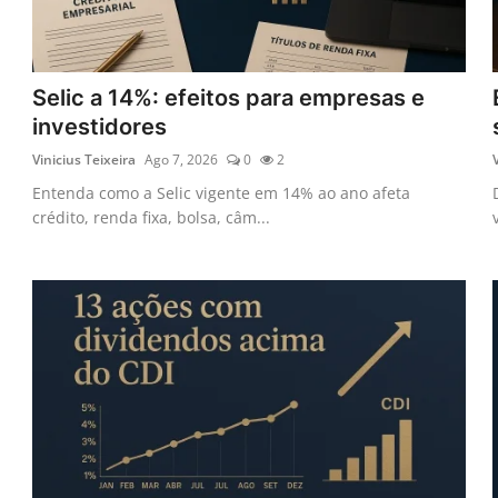
Selic a 14%: efeitos para empresas e
investidores
Vinicius Teixeira
Ago 7, 2026
0
2
Entenda como a Selic vigente em 14% ao ano afeta
crédito, renda fixa, bolsa, câm...