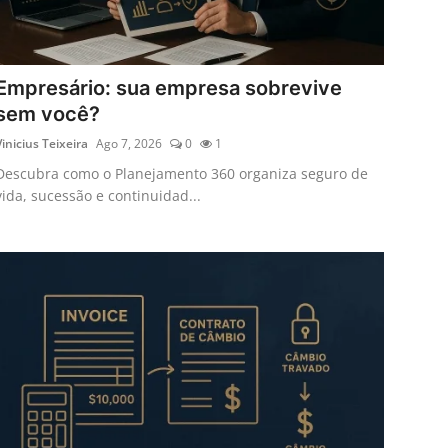
Empresário: sua empresa sobrevive
sem você?
Vinicius Teixeira
Ago 7, 2026
0
1
Descubra como o Planejamento 360 organiza seguro de
vida, sucessão e continuidad...