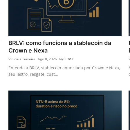
BRLV: como funciona a stablecoin da
Crown e Nexa
Vinicius Teixeira
Ago 8, 2026
0
0
Entenda a BRLV, stablecoin anunciada por Crown e Nexa,
seu lastro, resgate, cust...