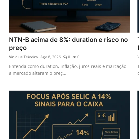
NTN-B acima de 8%: duration e risco no
preço
Vinicius Teixeira
Ago 8, 2026
0
0
Entenda como duration, inflação, juros reais e marcação
a mercado alteram o preç...