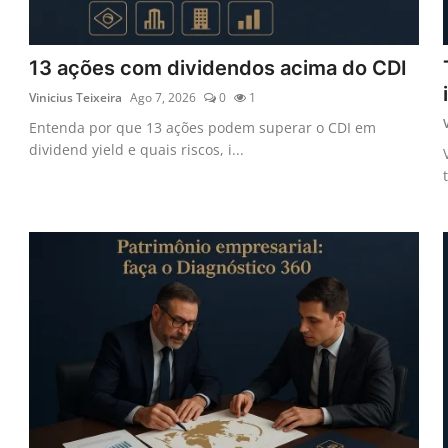
13 ações com dividendos acima do CDI
Vinicius Teixeira
Ago 7, 2026
0
1
Entenda por que 13 ações podem superar o CDI em
dividend yield e quais riscos, i...