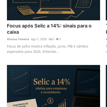
Focus após Selic a 14%: sinais para o
caixa
Vinicius Teixeira
Ago 7, 2026
0
2
Focus de julho mostra inflação, juros, PIB e câmbio
esperados para 2026. Entenda...