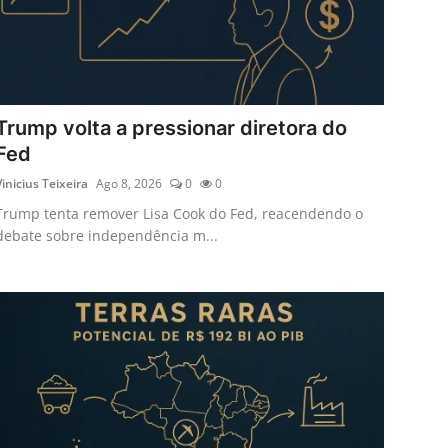
Trump volta a pressionar diretora do
Fed
Vinicius Teixeira
Ago 8, 2026
0
0
Trump tenta remover Lisa Cook do Fed, reacendendo o
debate sobre independência m...