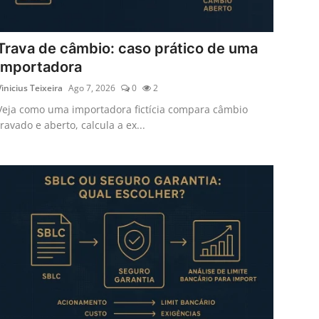
Trava de câmbio: caso prático de uma
importadora
Vinicius Teixeira
Ago 7, 2026
0
2
Veja como uma importadora fictícia compara câmbio
travado e aberto, calcula a ex...