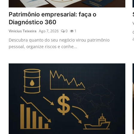
Patrimônio empresarial: faça o
Diagnóstico 360
Vinicius Teixeira
Ago 7, 2026
0
1
Descubra quanto do seu negócio virou patrimônio
pessoal, organize riscos e conhe...