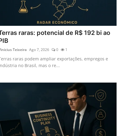
Terras raras: potencial de R$ 192 bi ao
PIB
Vinicius Teixeira
Ago 7, 2026
0
1
Terras raras podem ampliar exportações, empregos e
indústria no Brasil, mas o re...