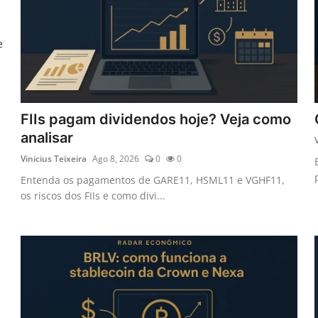
e
FIIs pagam dividendos hoje? Veja como
analisar
Vinicius Teixeira
Ago 8, 2026
0
0
Entenda os pagamentos de GARE11, HSML11 e VGHF11,
os riscos dos FIIs e como divi...
l