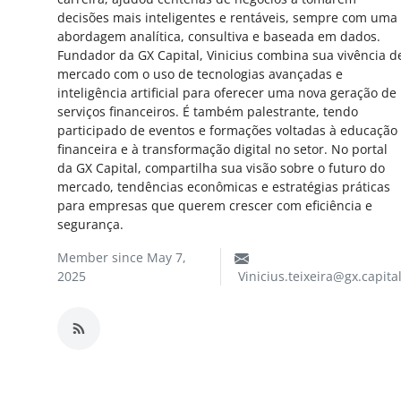
Câmbio
decisões mais inteligentes e rentáveis, sempre com uma
abordagem analítica, consultiva e baseada em dados.
Fundador da GX Capital, Vinicius combina sua vivência d
Crédito Empresarial
mercado com o uso de tecnologias avançadas e
inteligência artificial para oferecer uma nova geração de
Newsletter
serviços financeiros. É também palestrante, tendo
participado de eventos e formações voltadas à educação
Radar Econômico
financeira e à transformação digital no setor. No portal
da GX Capital, compartilha sua visão sobre o futuro do
mercado, tendências econômicas e estratégias práticas
Sobre
para empresas que querem crescer com eficiência e
segurança.
GX explica
Member since May 7,
2025
Vinicius.teixeira@gx.capita
Investimentos
Seguro de Vida
Motores do Brasil