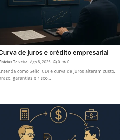
Curva de juros e crédito empresarial
Vinicius Teixeira
Ago 8, 2026
0
0
Entenda como Selic, CDI e curva de juros alteram custo,
prazo, garantias e risco...