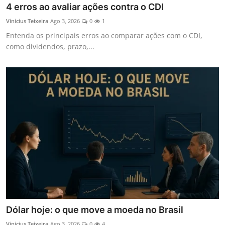
4 erros ao avaliar ações contra o CDI
Vinicius Teixeira
Ago 3, 2026
0
1
Entenda os principais erros ao comparar ações com o CDI,
como dividendos, prazo,...
Dólar hoje: o que move a moeda no Brasil
Vinicius Teixeira
Ago 3, 2026
0
4