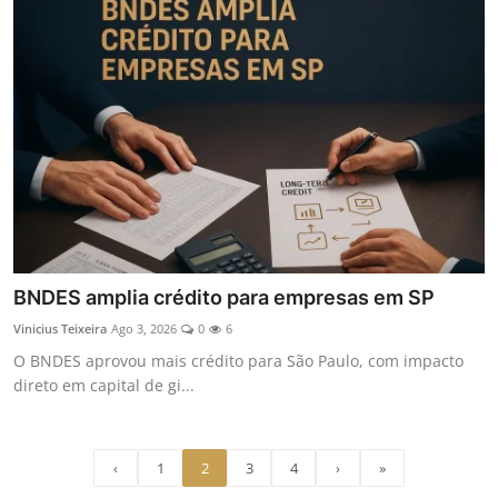
BNDES amplia crédito para empresas em SP
Vinicius Teixeira
Ago 3, 2026
0
6
O BNDES aprovou mais crédito para São Paulo, com impacto
direto em capital de gi...
‹
1
2
3
4
›
»