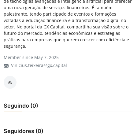
de tecnologias avançadas e inteligência artificial para oferecer
Câmbio
uma nova geração de serviços financeiros. É também
palestrante, tendo participado de eventos e formações
Crédito Empresarial
voltadas à educação financeira e à transformação digital no
setor. No portal da GX Capital, compartilha sua visão sobre o
futuro do mercado, tendências econômicas e estratégias
Newsletter
práticas para empresas que querem crescer com eficiência e
segurança.
Radar Econômico
Member since May 7, 2025
Sobre
Vinicius.teixeira@gx.capital
GX explica
Investimentos
Seguindo (0)
Seguro de Vida
Motores do Brasil
Seguidores (0)