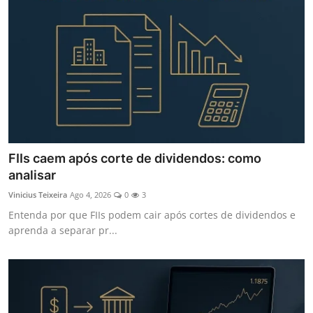
FIIs caem após corte de dividendos: como
analisar
Vinicius Teixeira
Ago 4, 2026
0
3
Entenda por que FIIs podem cair após cortes de dividendos e
aprenda a separar pr...