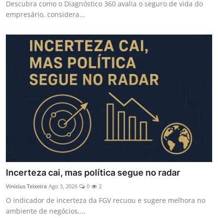
Descubra como o Diagnóstico 360 avalia o seguro de vida do
empresário, considera...
Incerteza cai, mas política segue no radar
Vinicius Teixeira
Ago 3, 2026
0
2
O indicador de incerteza da FGV recuou e sugere melhora no
ambiente de negócios,...